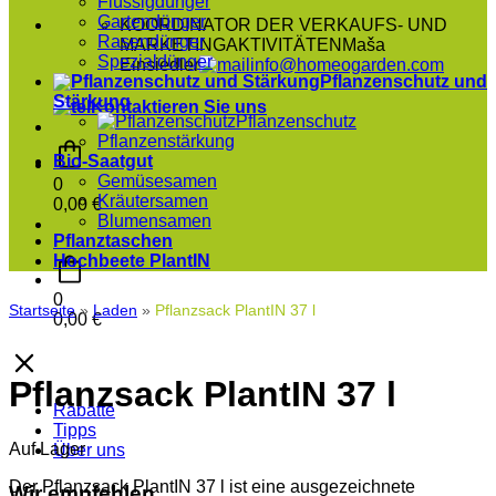
Flüssigdünger
Gartendünger
KOORDINATOR DER VERKAUFS- UND
Rasendünger
MARKETINGAKTIVITÄTEN
Maša
Spezialdünger
Einsiedler
info@homeogarden.com
Pflanzenschutz und
Stärkung
Kontaktieren Sie uns
Pflanzenschutz
Pflanzenstärkung
Bio-Saatgut
Gemüsesamen
0
Kräutersamen
0,00
€
Blumensamen
Pflanztaschen
Hochbeete PlantIN
0
Startseite
»
Laden
»
Pflanzsack PlantIN 37 l
0,00
€
Pflanzsack PlantIN 37 l
Rabatte
Tipps
Auf Lager
Über uns
Der Pflanzsack PlantIN 37 l ist eine ausgezeichnete
Wir empfehlen