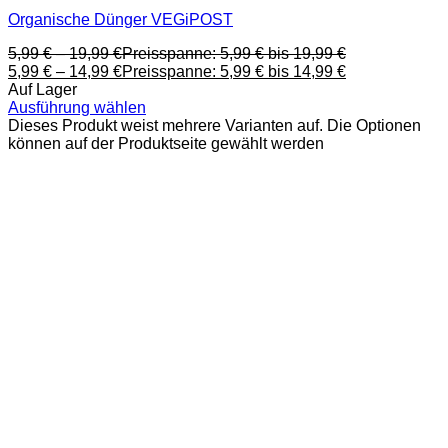
Organische Dünger VEGiPOST
5,99
€
–
19,99
€
Preisspanne: 5,99 € bis 19,99 €
5,99
€
–
14,99
€
Preisspanne: 5,99 € bis 14,99 €
Auf Lager
Ausführung wählen
Dieses Produkt weist mehrere Varianten auf. Die Optionen
können auf der Produktseite gewählt werden