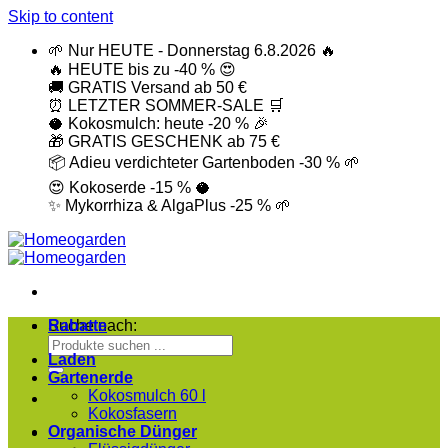
Skip to content
🌱
Nur HEUTE - Donnerstag 6.8.2026
🔥
🔥
HEUTE bis zu -40 %
😍
🚚
GRATIS Versand ab 50 €
⏰
LETZTER SOMMER-SALE
🛒
🥥
Kokosmulch: heute -20 %
🎉
🎁
GRATIS GESCHENK ab 75 €
📦
Adieu verdichteter Gartenboden -30 %
🌱
😍
Kokoserde -15 %
🥥
✨
Mykorrhiza & AlgaPlus -25 %
🌱
Suche nach:
Rabatte
Laden
Gartenerde
Kokosmulch 60 l
Kokosfasern
Organische Dünger