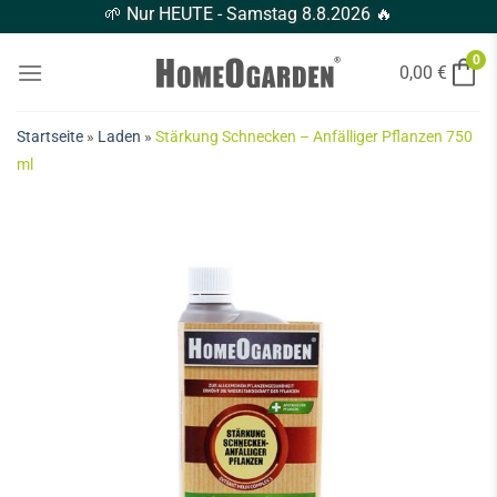
🌱
Nur HEUTE - Samstag 8.8.2026
🔥
0
0,00
€
Startseite
»
Laden
»
Stärkung Schnecken – Anfälliger Pflanzen 750
ml