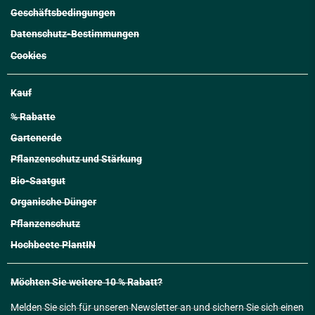
Geschäftsbedingungen
Datenschutz-Bestimmungen
Cookies
Kauf
% Rabatte
Gartenerde
Pflanzenschutz und Stärkung
Bio-Saatgut
Organische Dünger
Pflanzenschutz
Hochbeete PlantIN
Möchten Sie weitere 10 % Rabatt?
Melden Sie sich für unseren Newsletter an und sichern Sie sich einen