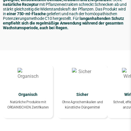
natürliche Rezeptur
mit Pflanzenextrakten schreckt Schnecken ab und
stärkt gleichzeitig die Widerstandskraft der Pflanzen. Das Produkt wird
in
einer 750-ml-Flasche
geliefert und nach der homöopathischen
Potenzierungsmethode C10 hergestellt. Für
langanhaltenden Schutz
empfiehlt sich die regelmäßige Anwendung während der gesamten
Wachstumsperiode, auch bei Regen.
Organisch
Sicher
Wi
Natürliche Produkte mit
Ohne Agrochemikalien und
Schnell, eff
ORGANISCHEN Zertifikaten
künstliche Düngemittel
anzu