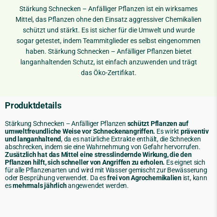
Stärkung Schnecken – Anfälliger Pflanzen ist ein wirksames
Mittel, das Pflanzen ohne den Einsatz aggressiver Chemikalien
schützt und stärkt. Es ist sicher für die Umwelt und wurde
sogar getestet, indem Teammitglieder es selbst eingenommen
haben. Stärkung Schnecken – Anfälliger Pflanzen bietet
langanhaltenden Schutz, ist einfach anzuwenden und trägt
das Öko-Zertifikat.
Produktdetails
Stärkung Schnecken – Anfälliger Pflanzen
schützt Pflanzen auf
umweltfreundliche Weise vor Schneckenangriffen.
Es wirkt
präventiv
und langanhaltend
, da es natürliche Extrakte enthält, die Schnecken
abschrecken, indem sie eine Wahrnehmung von Gefahr hervorrufen.
Zusätzlich hat das Mittel eine stresslindernde Wirkung, die den
Pflanzen hilft, sich schneller von Angriffen zu erholen.
Es eignet sich
für alle Pflanzenarten und wird mit Wasser gemischt zur Bewässerung
oder Besprühung verwendet. Da es
frei von Agrochemikalien
ist, kann
es
mehrmals jährlich
angewendet werden.