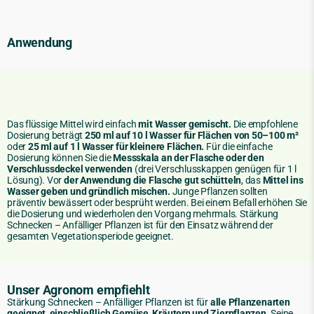
Anwendung
Das flüssige Mittel wird einfach
mit Wasser gemischt.
Die empfohlene
Dosierung beträgt
250 ml auf 10 l Wasser für Flächen von 50–100 m²
oder
25 ml auf 1 l Wasser für kleinere Flächen.
Für die einfache
Dosierung können Sie die
Messskala an der Flasche oder den
Verschlussdeckel verwenden
(drei Verschlusskappen genügen für 1 l
Lösung). Vor
der Anwendung die Flasche gut schütteln
, das
Mittel ins
Wasser geben und gründlich mischen.
Junge Pflanzen sollten
präventiv bewässert oder besprüht werden. Bei einem Befall erhöhen Sie
die Dosierung und wiederholen den Vorgang mehrmals. Stärkung
Schnecken – Anfälliger Pflanzen ist für den Einsatz während der
gesamten Vegetationsperiode geeignet.
Unser Agronom empfiehlt
Stärkung Schnecken – Anfälliger Pflanzen ist für
alle Pflanzenarten
geeignet
,
einschließlich Gemüse, Kräutern und Zierpflanzen.
Seine