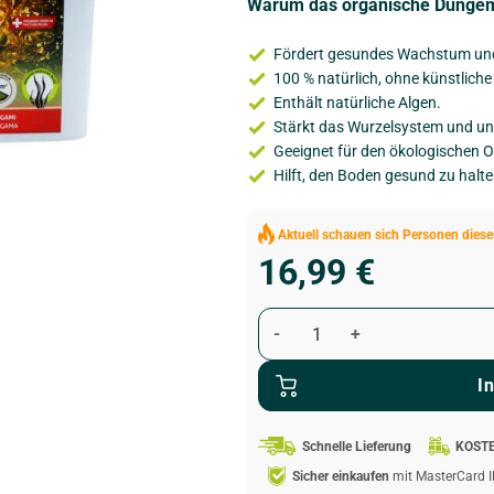
Warum das organische Düngemi
Fördert gesundes Wachstum und
100 % natürlich, ohne künstliche
Enthält natürliche Algen.
Stärkt das Wurzelsystem und unt
Geeignet für den ökologischen 
Hilft, den Boden gesund zu halt
Aktuell schauen sich
Personen diese
16,99
€
I
Schnelle Lieferung
KOST
Sicher einkaufen
mit MasterCard I