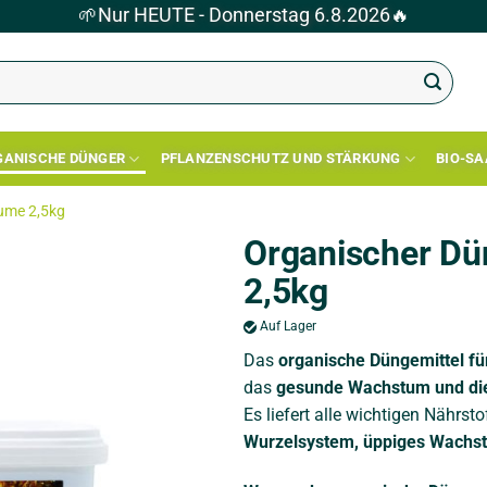
🌱
Nur HEUTE - Donnerstag 6.8.2026
🔥
GANISCHE DÜNGER
PFLANZENSCHUTZ UND STÄRKUNG
BIO-S
äume 2,5kg
Organischer Dü
2,5kg
Auf Lager
Das
organische Düngemittel f
das
gesunde Wachstum und die
Es liefert alle wichtigen Nährstof
Wurzelsystem, üppiges Wachst