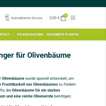
0
0,00
€
Kontaktieren Sie uns
AATGUT
PFLANZTASCHEN
HOCHBEETE PLANTIN
nger für Olivenbäume
ür Olivenbäume
wurde speziell entwickelt, um
 Fruchtbarkeit von Olivenbäumen
zu fördern.
fe, die
Olivenbäume für ein starkes
um und eine reiche Olivenernte
benötigen.