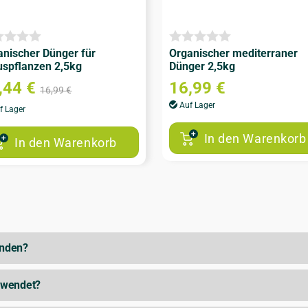
anischer Dünger für
Organischer mediterraner
ruspflanzen 2,5kg
Dünger 2,5kg
,44
€
16,99
€
16,99
€
Auf Lager
f Lager
In den Warenkorb
In den Warenkorb
enden?
ewendet?