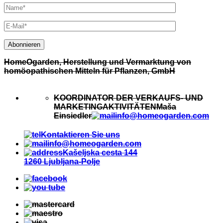
HomeOgarden, Herstellung und Vermarktung von
homöopathischen Mitteln für Pflanzen, GmbH
KOORDINATOR DER VERKAUFS- UND
MARKETINGAKTIVITÄTEN
Maša
Einsiedler
info@homeogarden.com
Kontaktieren Sie uns
info@homeogarden.com
Kašeljska cesta 144
1260 Ljubljana-Polje