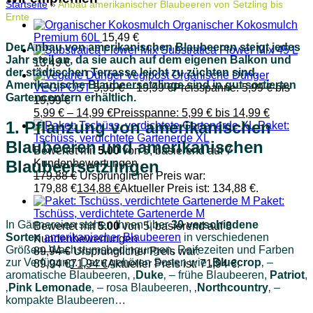
Startseite
»
Anbau amerikanischer Blaubeeren von Setzling bis
Ernte
Organischer Kokosmulch
Premium 60L
15,49
€
Der Anbau von amerikanischen Blaubeeren steigt jedes
Substratica Flower Mix 45 L
Jahr steil an, da sie auch auf dem eigenen Balkon und
13,49
€
der städtischen Terrasse leicht zu züchten sind.
Organische Dünger
Amerikanische Blaubeersetzlinge sind in gut sortierten
VEGiPOST
5,99
€
–
19,99
€
Preisspanne: 5,99 € bis
Gartencentern erhältlich.
19,99 €
5,99
€
–
14,99
€
Preisspanne: 5,99 € bis 14,99 €
1.
Pflanzung von amerikanischen
Paket:
Tschüss, verdichtete Gartenerde XL
Blaubeeren und amerikanischen
Bewertet mit
5.00
von 5, basierend auf
7
Blaubeersetzlingen
Kundenbewertungen
179,88
€
Ursprünglicher Preis war:
179,88 €
134,88
€
Aktueller Preis ist: 134,88 €.
Paket:
Tschüss, verdichtete Gartenerde M
In Gärtnereien stehen Ihnen über
30 verschiedene
Bewertet mit
5.00
von 5, basierend auf
3
Sorten
amerikanischer Blaubeeren
in verschiedenen
Kundenbewertungen
Größen, Wachstumsbedingungen, Reifezeiten und Farben
89,94
€
Ursprünglicher Preis war:
zur Verfügung. Dazu gehören Sorten wie
‚Bluecrop
‚ –
89,94 €
71,94
€
Aktueller Preis ist: 71,94 €.
aromatische Blaubeeren, ‚
Duke
‚ – frühe Blaubeeren,
Patriot
,
‚
Pink Lemonade
‚ – rosa Blaubeeren, ‚
Northcountry
‚ –
kompakte Blaubeeren…