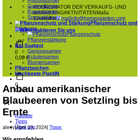
Flüssigdünger
Gartendünger
KOORDINATOR DER VERKAUFS- UND
Rasendünger
MARKETINGAKTIVITÄTEN
Maša
Spezialdünger
Einsiedler
info@homeogarden.com
Pflanzenschutz und
Stärkung
Kontaktieren Sie uns
Pflanzenschutz
Pflanzenstärkung
Bio-Saatgut
Gemüsesamen
0
Kräutersamen
0,00
€
Blumensamen
Pflanztaschen
Hochbeete PlantIN
0
Anbau amerikanischer
0,00
€
Blaubeeren von Setzling bis
Ernte
Rabatte
Tipps
Über uns
alenv
|
April 19, 2024
|
Tipps
Wir empfehlen