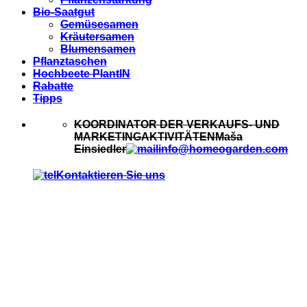
Bio-Saatgut
Gemüsesamen
Kräutersamen
Blumensamen
Pflanztaschen
Hochbeete PlantIN
Rabatte
Tipps
KOORDINATOR DER VERKAUFS- UND
MARKETINGAKTIVITÄTEN
Maša
Einsiedler
info@homeogarden.com
Kontaktieren Sie uns