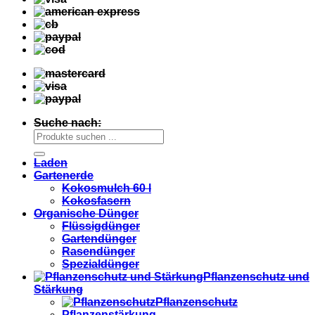
Suche nach:
Laden
Gartenerde
Kokosmulch 60 l
Kokosfasern
Organische Dünger
Flüssigdünger
Gartendünger
Rasendünger
Spezialdünger
Pflanzenschutz und
Stärkung
Pflanzenschutz
Pflanzenstärkung