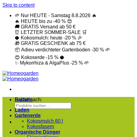
Skip to content
🌱
Nur HEUTE - Samstag 8.8.2026
🔥
🔥
HEUTE bis zu -40 %
😍
🚚
GRATIS Versand ab 50 €
⏰
LETZTER SOMMER-SALE
🛒
🥥
Kokosmulch: heute -20 %
🎉
🎁
GRATIS GESCHENK ab 75 €
📦
Adieu verdichteter Gartenboden -30 %
🌱
😍
Kokoserde -15 %
🥥
✨
Mykorrhiza & AlgaPlus -25 %
🌱
Suche nach:
Rabatte
Laden
Gartenerde
Kokosmulch 60 l
Kokosfasern
Organische Dünger