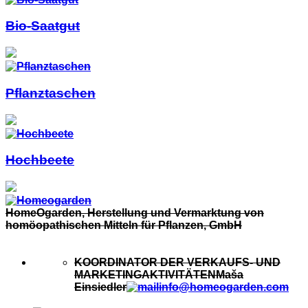
Bio-Saatgut
Pflanztaschen
Hochbeete
HomeOgarden, Herstellung und Vermarktung von
homöopathischen Mitteln für Pflanzen, GmbH
KOORDINATOR DER VERKAUFS- UND
MARKETINGAKTIVITÄTEN
Maša
Einsiedler
info@homeogarden.com