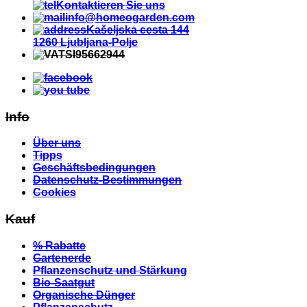
Kontaktieren Sie uns
info@homeogarden.com
Kašeljska cesta 144
1260 Ljubljana-Polje
SI95662944
Info
Über uns
Tipps
Geschäftsbedingungen
Datenschutz-Bestimmungen
Cookies
Kauf
% Rabatte
Gartenerde
Pflanzenschutz und Stärkung
Bio-Saatgut
Organische Dünger